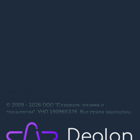
Защитные стекла для лазера
Зеркала для лазера
Важное
Заказчику
О компании
Сервис
Полезное
Блог
Новости
Статьи
База знаний
Оптический журнал
Усилители для наушников
Лазерные указатели
Журнал "Фотоника"
пропила
Лазерные модули
Лазерные диоды
Драйверы
Лазерная ассоциация
лазерных диодов
Драйверы TEC, контроллеры
Оптические
© 2009 - 2026 ООО "Лазерная техника и
компоненты
Оптические фильтры
Линзы для
технологии", УНП 190966376. Все права защищены.
лазера
Генераторы лазерной линии
Защитные стекла для
Разработка и продвижение сайта
лазера
Зеркала для лазера
Устройства управления
лазерными диодами