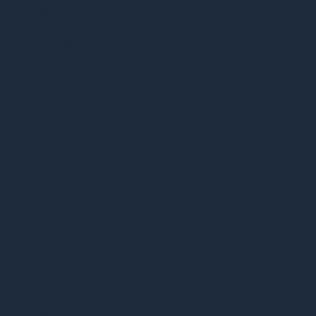
Общее
Триангуляционные измерения
Дальнометрия
Спектроскопия
Деревообработка
Шинная промышленность
Системы безопасности
Логистика
Каталог
Усилители для наушников
Лазерные модули
Лазерные указатели пропила
Лазерные диоды
Устройства управления лазерными диодами
Драйверы лазерных диодов
Драйверы TEC, контроллеры
Линзы для лазера
Генераторы лазерной линии
Оптические фильтры