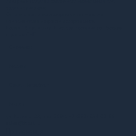
лазерных модулей различного назначения под
задачи заказчика.
Оптовые поставки лазерных и оптических
компонентов в широком ассортименте.
Более 16 лет опыта. Быстрая доставка по Россиии
странам СНГ.
Смоленск
Москва
Санкт-Петербург
Минск
ул. Кашена, 23, пом. 209/1
+7 (952) 534-02-86
sales@lttbel.ru
Применения