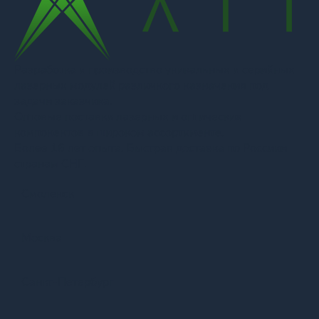
Разработка и производство уникальных и серийных
лазерных модулей различного назначения под
задачи заказчика.
Оптовые поставки лазерных и оптических
компонентов в широком ассортименте.
Более 16 лет опыта. Быстрая доставка по Россиии
странам СНГ.
Смоленск
Москва
Санкт-Петербург