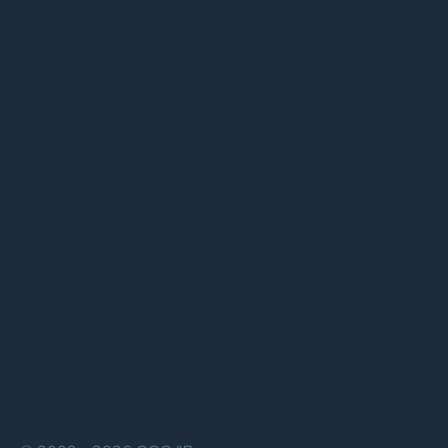
Драйверы лазерных диодов
Драйверы TEC, контроллеры
Линзы для лазера
Генераторы лазерной линии
Оптические фильтры
Защитные стекла для лазера
Зеркала для лазера
Важное
Заказчику
О компании
Сервис
Полезное
Блог
Новости
Статьи
База знаний
Оптический журнал
Журнал "Фотоника"
Лазерная ассоциация