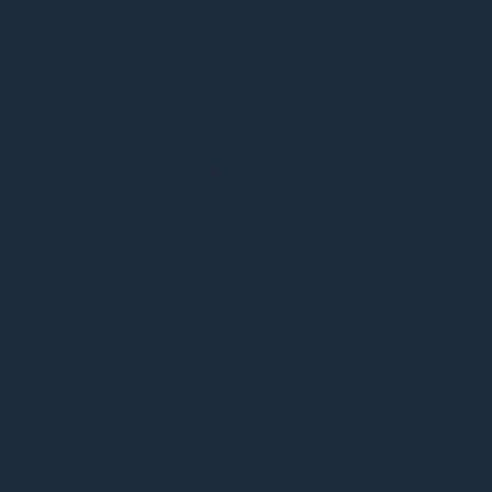
Минск
ул. Кашена, 23, пом. 209/1
+7 (952) 534-02-86
sales@lttbel.ru
Применения
Общее
Триангуляционные измерения
Дальнометрия
Спектроскопия
Деревообработка
Шинная промышленность
Системы безопасности
Логистика
Каталог
Усилители для наушников
Лазерные модули
Лазерные указатели пропила
Лазерные диоды
Устройства управления лазерными диодами